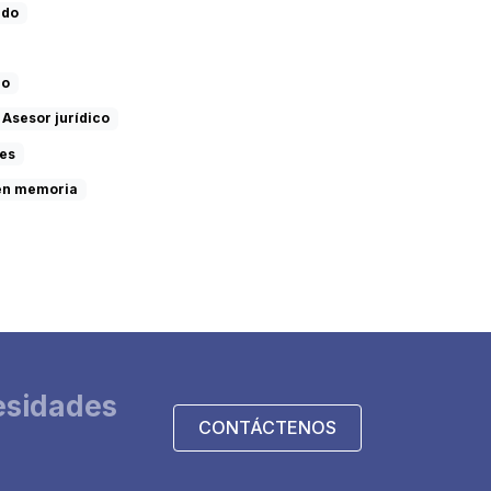
ado
do
Asesor jurídico
tes
en memoria
esidades
CONTÁCTENOS